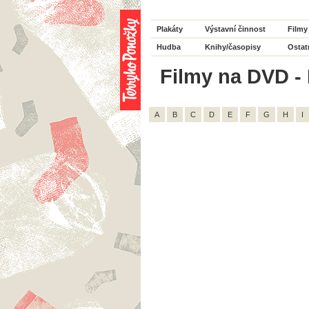
Plakáty
Výstavní činnost
Filmy
Hudba
Knihy/časopisy
Ostat
Filmy na DVD - 
A
B
C
D
E
F
G
H
I