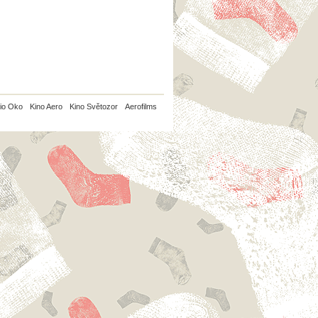
io Oko
Kino Aero
Kino Světozor
Aerofilms