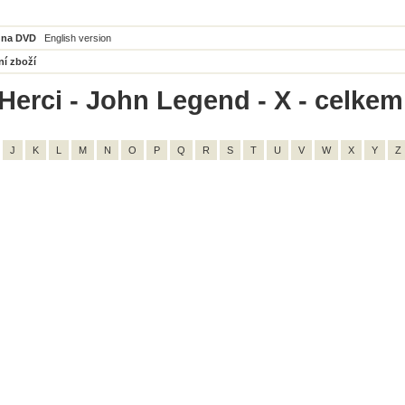
 na DVD
English version
ní zboží
Herci - John Legend - X - celkem
J
K
L
M
N
O
P
Q
R
S
T
U
V
W
X
Y
Z