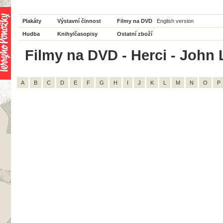
Plakáty
Výstavní činnost
Filmy na DVD
English version
Hudba
Knihy/časopisy
Ostatní zboží
Filmy na DVD - Herci - John 
A
B
C
D
E
F
G
H
I
J
K
L
M
N
O
P