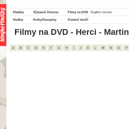
Plakáty
Výstavní činnost
Filmy na DVD
English version
Hudba
Knihy/časopisy
Ostatní zboží
Filmy na DVD - Herci - Martin
A
B
C
D
E
F
G
H
I
J
K
L
M
N
O
P