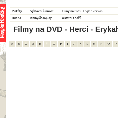
Plakáty
Výstavní činnost
Filmy na DVD
English version
Hudba
Knihy/časopisy
Ostatní zboží
Filmy na DVD - Herci - Eryka
A
B
C
D
E
F
G
H
I
J
K
L
M
N
O
P