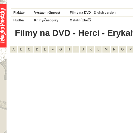
Plakáty
Výstavní činnost
Filmy na DVD
English version
Hudba
Knihy/časopisy
Ostatní zboží
Filmy na DVD - Herci - Eryka
A
B
C
D
E
F
G
H
I
J
K
L
M
N
O
P