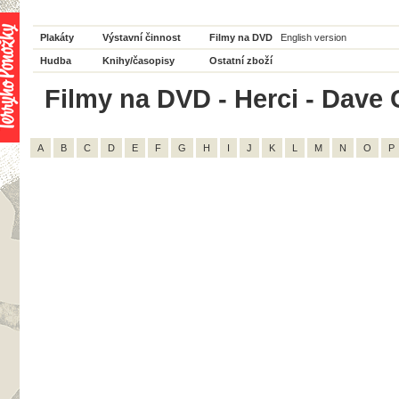
Plakáty
Výstavní činnost
Filmy na DVD
English version
Hudba
Knihy/časopisy
Ostatní zboží
Filmy na DVD - Herci - Dave 
A
B
C
D
E
F
G
H
I
J
K
L
M
N
O
P