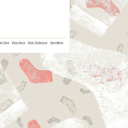
io Oko
Kino Aero
Kino Světozor
Aerofilms