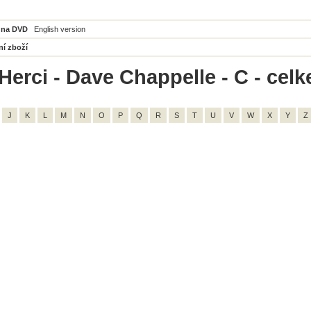
 na DVD
English version
ní zboží
Herci - Dave Chappelle - C - celk
J
K
L
M
N
O
P
Q
R
S
T
U
V
W
X
Y
Z