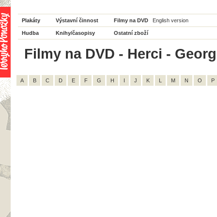
Plakáty
Výstavní činnost
Filmy na DVD
English version
Hudba
Knihy/časopisy
Ostatní zboží
Filmy na DVD - Herci - Georg
A
B
C
D
E
F
G
H
I
J
K
L
M
N
O
P