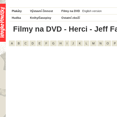
Plakáty
Výstavní činnost
Filmy na DVD
English version
Hudba
Knihy/časopisy
Ostatní zboží
Filmy na DVD - Herci - Jeff Fa
A
B
C
D
E
F
G
H
I
J
K
L
M
N
O
P