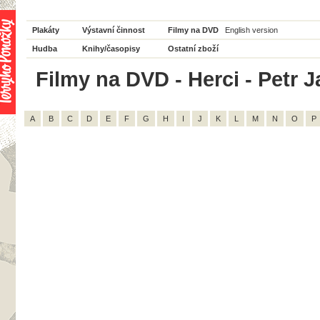
Plakáty
Výstavní činnost
Filmy na DVD
English version
Hudba
Knihy/časopisy
Ostatní zboží
Filmy na DVD - Herci - Petr J
A
B
C
D
E
F
G
H
I
J
K
L
M
N
O
P