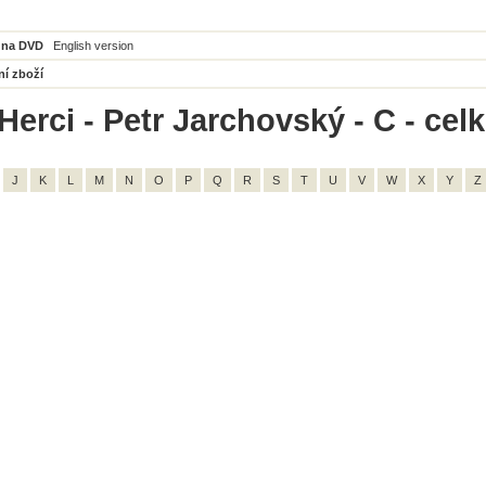
 na DVD
English version
ní zboží
Herci - Petr Jarchovský - C - cel
J
K
L
M
N
O
P
Q
R
S
T
U
V
W
X
Y
Z