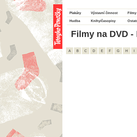
Plakáty
Výstavní činnost
Filmy
Hudba
Knihy/časopisy
Ostat
Filmy na DVD - 
A
B
C
D
E
F
G
H
I