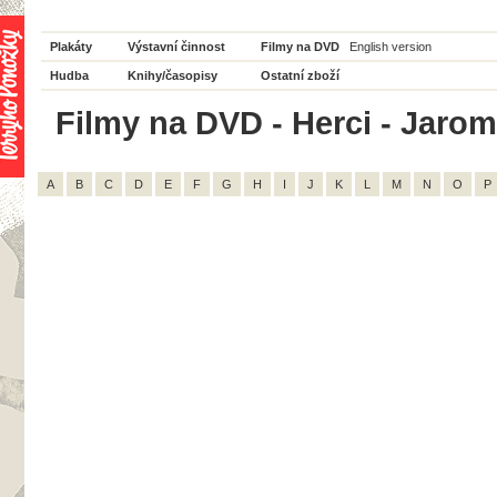
Plakáty
Výstavní činnost
Filmy na DVD
English version
Hudba
Knihy/časopisy
Ostatní zboží
Filmy na DVD - Herci - Jaromí
A
B
C
D
E
F
G
H
I
J
K
L
M
N
O
P