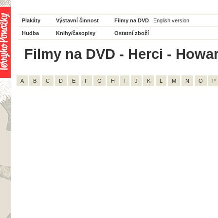
Plakáty
Výstavní činnost
Filmy na DVD
English version
Hudba
Knihy/časopisy
Ostatní zboží
Filmy na DVD - Herci - Howar
A
B
C
D
E
F
G
H
I
J
K
L
M
N
O
P