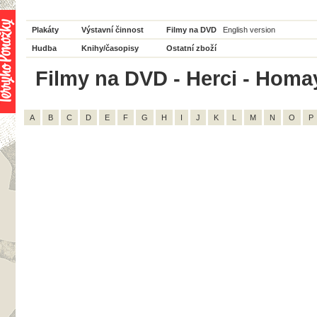
Plakáty
Výstavní činnost
Filmy na DVD
English version
Hudba
Knihy/časopisy
Ostatní zboží
Filmy na DVD - Herci - Homay
A
B
C
D
E
F
G
H
I
J
K
L
M
N
O
P