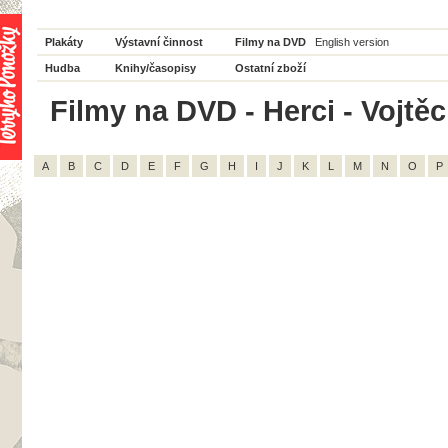
Plakáty
Výstavní činnost
Filmy na DVD
English version
Hudba
Knihy/časopisy
Ostatní zboží
Filmy na DVD - Herci - Vojtě
A
B
C
D
E
F
G
H
I
J
K
L
M
N
O
P