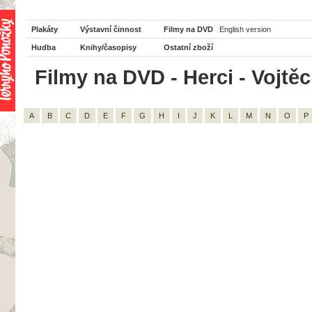
Plakáty
Výstavní činnost
Filmy na DVD
English version
Hudba
Knihy/časopisy
Ostatní zboží
Filmy na DVD - Herci - Vojtě
A
B
C
D
E
F
G
H
I
J
K
L
M
N
O
P