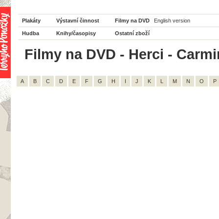
Plakáty
Výstavní činnost
Filmy na DVD
English version
Hudba
Knihy/časopisy
Ostatní zboží
Filmy na DVD - Herci - Carmi
A
B
C
D
E
F
G
H
I
J
K
L
M
N
O
P