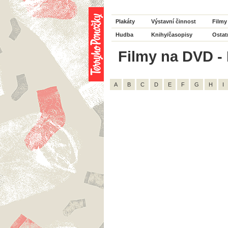
Plakáty
Výstavní činnost
Filmy
Hudba
Knihy/časopisy
Ostat
Filmy na DVD - 
A
B
C
D
E
F
G
H
I