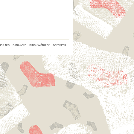
io Oko
Kino Aero
Kino Světozor
Aerofilms