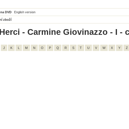
 na DVD
English version
ní zboží
Herci - Carmine Giovinazzo - I - 
J
K
L
M
N
O
P
Q
R
S
T
U
V
W
X
Y
Z