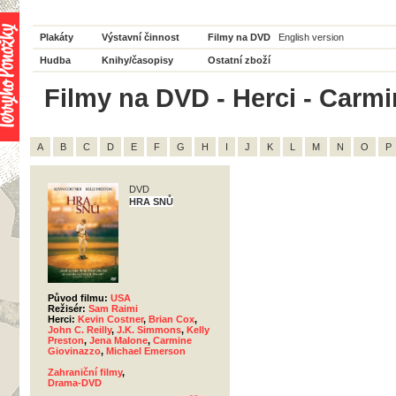
Plakáty
Výstavní činnost
Filmy na DVD
English version
Hudba
Knihy/časopisy
Ostatní zboží
Filmy na DVD - Herci - Carmi
A
B
C
D
E
F
G
H
I
J
K
L
M
N
O
P
DVD
HRA SNŮ
Původ filmu:
USA
Režisér:
Sam Raimi
Herci:
Kevin Costner
,
Brian Cox
,
John C. Reilly
,
J.K. Simmons
,
Kelly
Preston
,
Jena Malone
,
Carmine
Giovinazzo
,
Michael Emerson
Zahraniční filmy
,
Drama-DVD