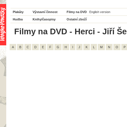
Plakáty
Výstavní činnost
Filmy na DVD
English version
Hudba
Knihy/časopisy
Ostatní zboží
Filmy na DVD - Herci - Jiří Š
A
B
C
D
E
F
G
H
I
J
K
L
M
N
O
P