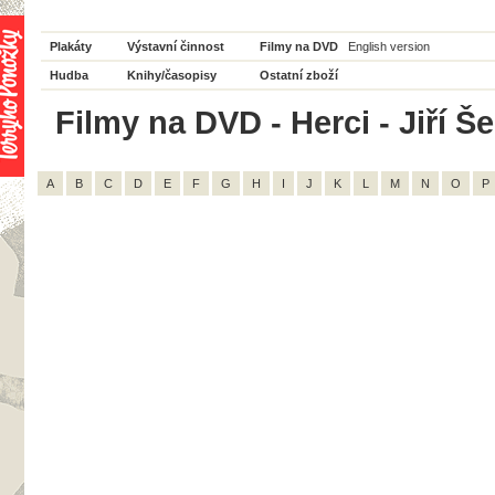
Plakáty
Výstavní činnost
Filmy na DVD
English version
Hudba
Knihy/časopisy
Ostatní zboží
Filmy na DVD - Herci - Jiří Še
A
B
C
D
E
F
G
H
I
J
K
L
M
N
O
P