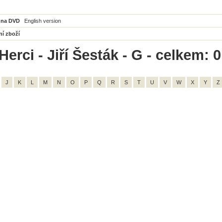
 na DVD
English version
ní zboží
erci - Jiří Šesták - G - celkem: 0
J
K
L
M
N
O
P
Q
R
S
T
U
V
W
X
Y
Z