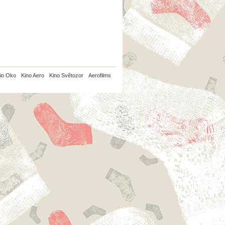
io Oko
Kino Aero
Kino Světozor
Aerofilms