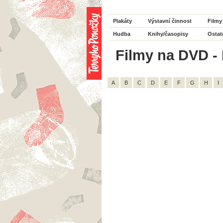
Plakáty
Výstavní činnost
Filmy
Hudba
Knihy/časopisy
Ostat
Filmy na DVD - H
A
B
C
D
E
F
G
H
I