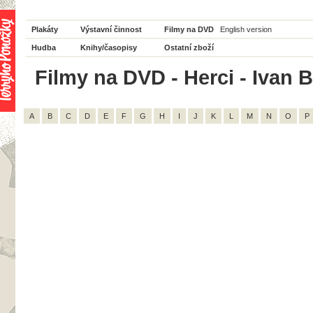
Plakáty
Výstavní činnost
Filmy na DVD
English version
Hudba
Knihy/časopisy
Ostatní zboží
Filmy na DVD - Herci - Ivan B
A
B
C
D
E
F
G
H
I
J
K
L
M
N
O
P