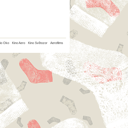
io Oko
Kino Aero
Kino Světozor
Aerofilms