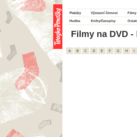
Plakáty
Výstavní činnost
Filmy
Hudba
Knihy/časopisy
Ostat
Filmy na DVD - 
A
B
C
D
E
F
G
H
I