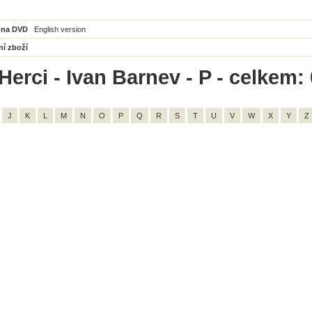
 na DVD
English version
ní zboží
Herci - Ivan Barnev - P - celkem: 
J
K
L
M
N
O
P
Q
R
S
T
U
V
W
X
Y
Z