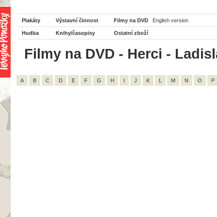
Plakáty
Výstavní činnost
Filmy na DVD
English version
Hudba
Knihy/časopisy
Ostatní zboží
Filmy na DVD - Herci - Ladisl
A
B
C
D
E
F
G
H
I
J
K
L
M
N
O
P