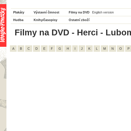
Plakáty
Výstavní činnost
Filmy na DVD
English version
Hudba
Knihy/časopisy
Ostatní zboží
Filmy na DVD - Herci - Lubom
A
B
C
D
E
F
G
H
I
J
K
L
M
N
O
P