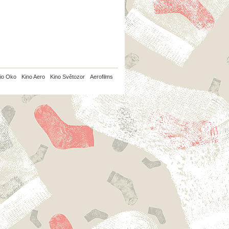
io Oko
Kino Aero
Kino Světozor
Aerofilms