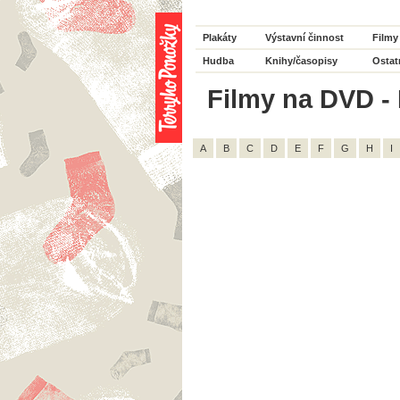
Plakáty
Výstavní činnost
Filmy
Hudba
Knihy/časopisy
Ostat
Filmy na DVD - 
A
B
C
D
E
F
G
H
I