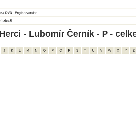
 na DVD
English version
ní zboží
Herci - Lubomír Černík - P - celk
J
K
L
M
N
O
P
Q
R
S
T
U
V
W
X
Y
Z