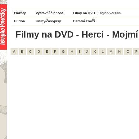
Plakáty
Výstavní činnost
Filmy na DVD
English version
Hudba
Knihy/časopisy
Ostatní zboží
Filmy na DVD - Herci - Mojmí
A
B
C
D
E
F
G
H
I
J
K
L
M
N
O
P