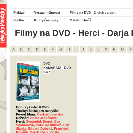
Plakáty
Výstavní činnost
Filmy na DVD
English version
Hudba
Knihy/časopisy
Ostatní zboží
Filmy na DVD - Herci - Darja 
A
B
C
D
E
F
G
H
I
J
K
L
M
N
O
P
DVD
KAMARÁDI - DVD
BOX
Bonusy / info: 6 DVD
Titulky: české pro neslyšící
Původ filmu:
Československo
Režisér:
Vlasta Janečková
Herci:
Svatopluk Beneš
,
Eva
Svobodová
,
Marie Rosůlková
,
Petr
Skarke
,
Eduard Dubský
,
František
Kovářík
,
Marek Eben
,
Vlasta