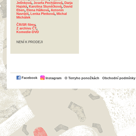
Jelínková
,
Josefa Pechlátová
,
Darja
Hajská
,
Karolina Slunéčková
,
David
Eben
,
Elena Hálková
,
Antonín
Navrátil
,
Lenka Pletková
,
Michal
Michálek
ČR/SR filmy
,
Z archivu ČT
,
Komedie-DVD
NENÍ K PRODEJI
PayPal
Facebook
Instagram
O Terryho ponožkách
Obchodní podmínky