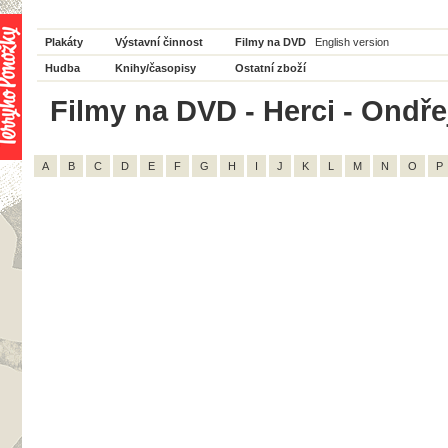
Plakáty
Výstavní činnost
Filmy na DVD
English version
Hudba
Knihy/časopisy
Ostatní zboží
Filmy na DVD - Herci - Ondře
A
B
C
D
E
F
G
H
I
J
K
L
M
N
O
P