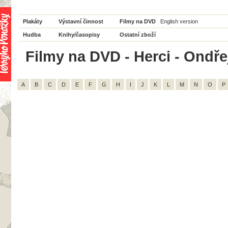
Plakáty
Výstavní činnost
Filmy na DVD
English version
Hudba
Knihy/časopisy
Ostatní zboží
Filmy na DVD - Herci - Ondře
A
B
C
D
E
F
G
H
I
J
K
L
M
N
O
P