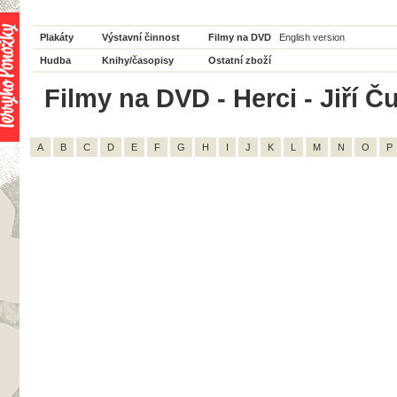
Plakáty
Výstavní činnost
Filmy na DVD
English version
Hudba
Knihy/časopisy
Ostatní zboží
Filmy na DVD - Herci - Jiří Ču
A
B
C
D
E
F
G
H
I
J
K
L
M
N
O
P