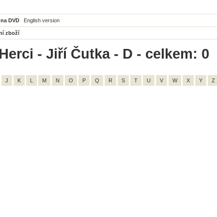
 na DVD
English version
ní zboží
erci - Jiří Čutka - D - celkem: 0
J
K
L
M
N
O
P
Q
R
S
T
U
V
W
X
Y
Z