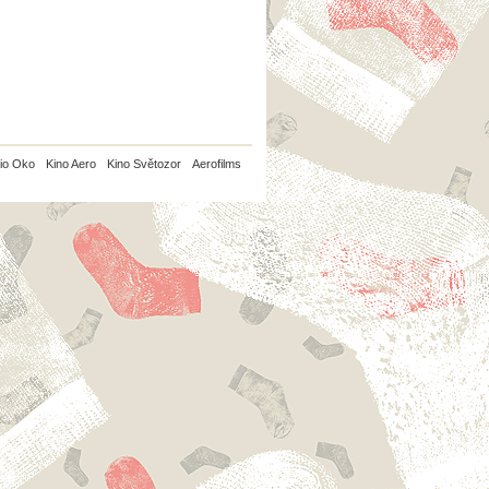
io Oko
Kino Aero
Kino Světozor
Aerofilms