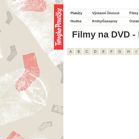
Plakáty
Výstavní činnost
Filmy
Hudba
Knihy/časopisy
Ostat
Filmy na DVD - H
A
B
C
D
E
F
G
H
I