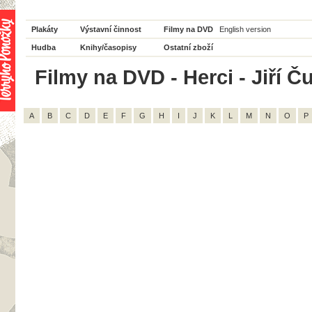
Plakáty
Výstavní činnost
Filmy na DVD
English version
Hudba
Knihy/časopisy
Ostatní zboží
Filmy na DVD - Herci - Jiří Ču
A
B
C
D
E
F
G
H
I
J
K
L
M
N
O
P