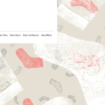
io Oko
Kino Aero
Kino Světozor
Aerofilms