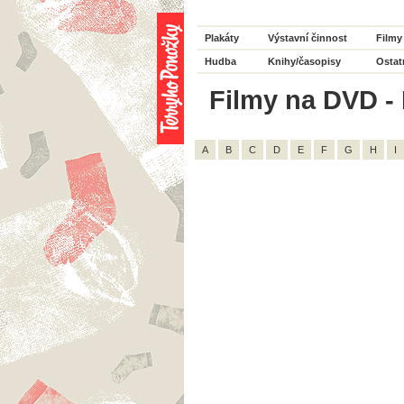
Plakáty
Výstavní činnost
Filmy
Hudba
Knihy/časopisy
Ostat
Filmy na DVD - 
A
B
C
D
E
F
G
H
I