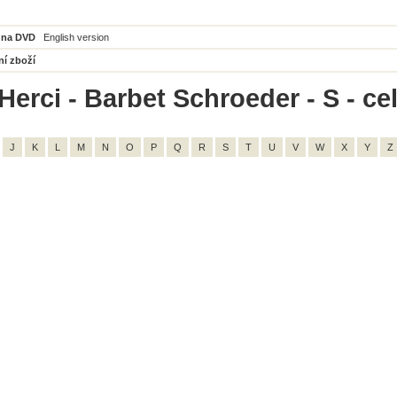
 na DVD
English version
ní zboží
Herci - Barbet Schroeder - S - ce
J
K
L
M
N
O
P
Q
R
S
T
U
V
W
X
Y
Z