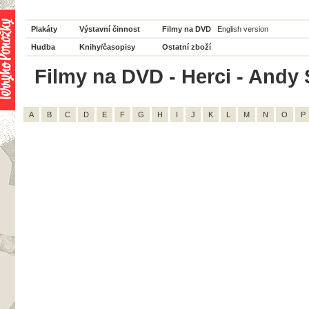
Plakáty
Výstavní činnost
Filmy na DVD
English version
Hudba
Knihy/časopisy
Ostatní zboží
Filmy na DVD - Herci - Andy S
A
B
C
D
E
F
G
H
I
J
K
L
M
N
O
P