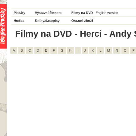
Plakáty
Výstavní činnost
Filmy na DVD
English version
Hudba
Knihy/časopisy
Ostatní zboží
Filmy na DVD - Herci - Andy S
A
B
C
D
E
F
G
H
I
J
K
L
M
N
O
P