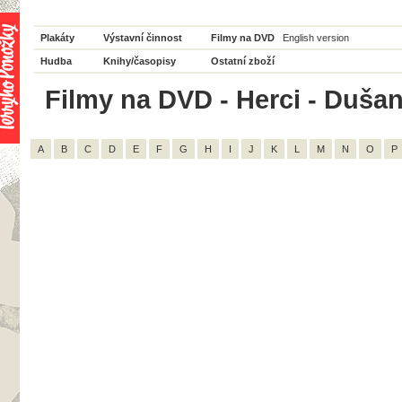
Plakáty
Výstavní činnost
Filmy na DVD
English version
Hudba
Knihy/časopisy
Ostatní zboží
Filmy na DVD - Herci - Dušan
A
B
C
D
E
F
G
H
I
J
K
L
M
N
O
P