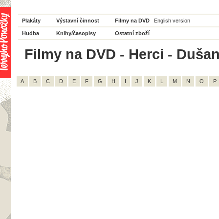
Plakáty
Výstavní činnost
Filmy na DVD
English version
Hudba
Knihy/časopisy
Ostatní zboží
Filmy na DVD - Herci - Dušan
A
B
C
D
E
F
G
H
I
J
K
L
M
N
O
P