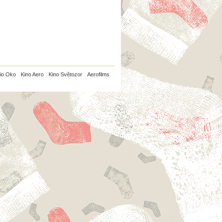
io Oko
Kino Aero
Kino Světozor
Aerofilms