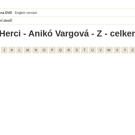
 na DVD
English version
ní zboží
Herci - Anikó Vargová - Z - celke
J
K
L
M
N
O
P
Q
R
S
T
U
V
W
X
Y
Z