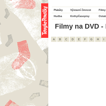
Plakáty
Výstavní činnost
Filmy
Hudba
Knihy/časopisy
Ostat
Filmy na DVD - 
A
B
C
D
E
F
G
H
I