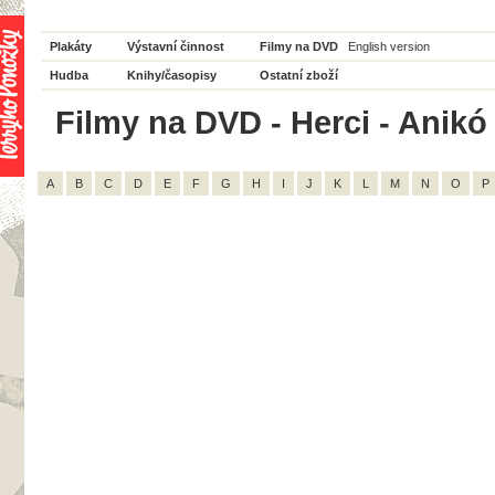
Plakáty
Výstavní činnost
Filmy na DVD
English version
Hudba
Knihy/časopisy
Ostatní zboží
Filmy na DVD - Herci - Anikó
A
B
C
D
E
F
G
H
I
J
K
L
M
N
O
P