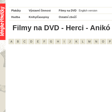
Plakáty
Výstavní činnost
Filmy na DVD
English version
Hudba
Knihy/časopisy
Ostatní zboží
Filmy na DVD - Herci - Anikó 
A
B
C
D
E
F
G
H
I
J
K
L
M
N
O
P