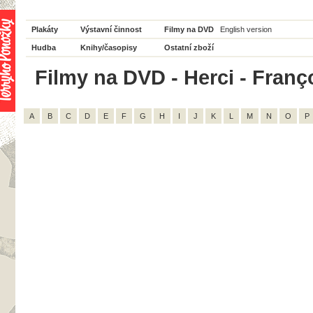
Plakáty
Výstavní činnost
Filmy na DVD
English version
Hudba
Knihy/časopisy
Ostatní zboží
Filmy na DVD - Herci - Franç
A
B
C
D
E
F
G
H
I
J
K
L
M
N
O
P