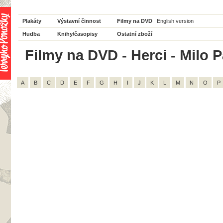
Plakáty
Výstavní činnost
Filmy na DVD
English version
Hudba
Knihy/časopisy
Ostatní zboží
Filmy na DVD - Herci - Milo P
A
B
C
D
E
F
G
H
I
J
K
L
M
N
O
P