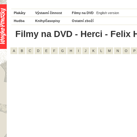
Plakáty
Výstavní činnost
Filmy na DVD
English version
Hudba
Knihy/časopisy
Ostatní zboží
Filmy na DVD - Herci - Felix 
A
B
C
D
E
F
G
H
I
J
K
L
M
N
O
P