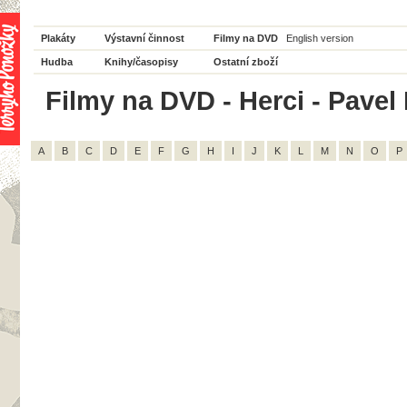
Plakáty
Výstavní činnost
Filmy na DVD
English version
Hudba
Knihy/časopisy
Ostatní zboží
Filmy na DVD - Herci - Pavel 
A
B
C
D
E
F
G
H
I
J
K
L
M
N
O
P