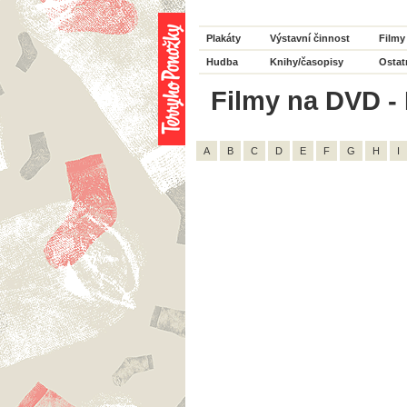
Plakáty
Výstavní činnost
Filmy
Hudba
Knihy/časopisy
Ostat
Filmy na DVD - 
A
B
C
D
E
F
G
H
I