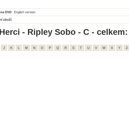
 na DVD
English version
ní zboží
Herci - Ripley Sobo - C - celkem:
J
K
L
M
N
O
P
Q
R
S
T
U
V
W
X
Y
Z