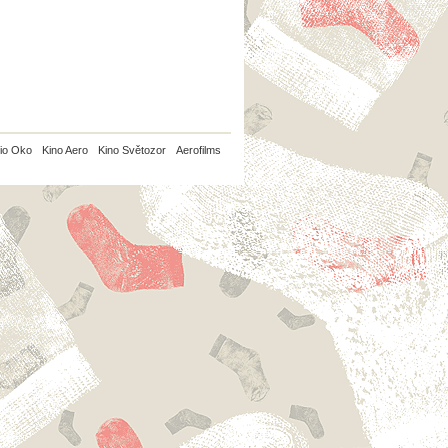
io Oko
Kino Aero
Kino Světozor
Aerofilms