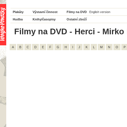
Plakáty
Výstavní činnost
Filmy na DVD
English version
Hudba
Knihy/časopisy
Ostatní zboží
Filmy na DVD - Herci - Mirko 
A
B
C
D
E
F
G
H
I
J
K
L
M
N
O
P