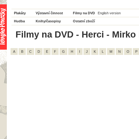
Plakáty
Výstavní činnost
Filmy na DVD
English version
Hudba
Knihy/časopisy
Ostatní zboží
Filmy na DVD - Herci - Mirko 
A
B
C
D
E
F
G
H
I
J
K
L
M
N
O
P