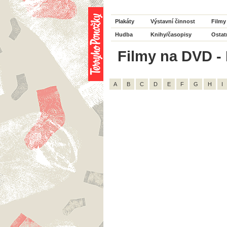
Plakáty
Výstavní činnost
Filmy
Hudba
Knihy/časopisy
Ostat
Filmy na DVD - H
A
B
C
D
E
F
G
H
I