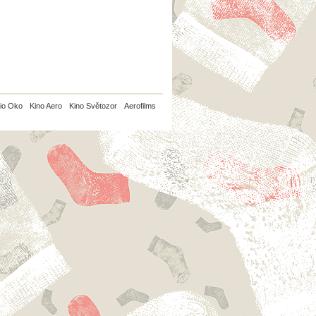
io Oko
Kino Aero
Kino Světozor
Aerofilms