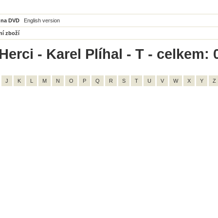
 na DVD
English version
ní zboží
erci - Karel Plíhal - T - celkem: 
J
K
L
M
N
O
P
Q
R
S
T
U
V
W
X
Y
Z